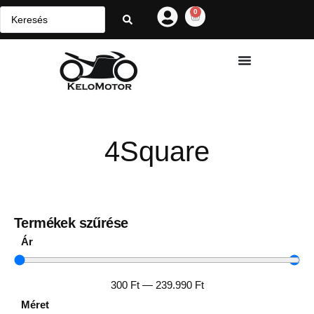
0
4Square
Termékek szűrése
Ár
300
Ft
—
239.990
Ft
Méret