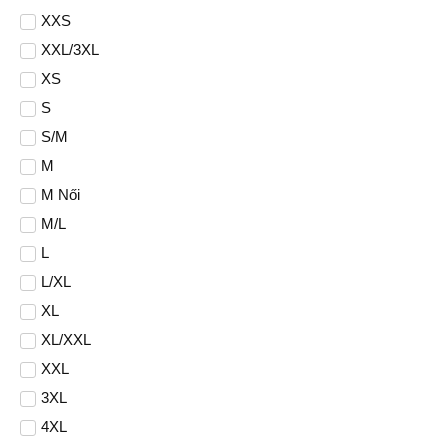
XXS
XXL/3XL
XS
S
S/M
M
M Női
M/L
L
L/XL
XL
XL/XXL
XXL
3XL
4XL