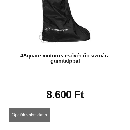
4Square motoros esővédő csizmára
gumitalppal
8.600
Ft
Opciók választása