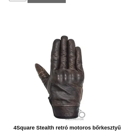
4Square Stealth retró motoros bőrkesztyű