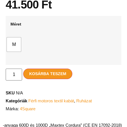
41.500
Ft
Méret
M
KOSÁRBA TESZEM
SKU
N/A
Kategóriák
Férfi motoros textil kabát
,
Ruházat
Márka:
4Square
-anyaga 600D és 1000D „Maxtex Cordura” (CE EN 17092-2018)