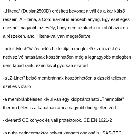
-„Hitena” (Dublan2500D) erősített bevonat a váll és a kar külső
részein. A Hitena, a Cordura-nál is erősebb anyag. Egy esetleges
esésnél, nagyobb az esély, hogy nem szakad ki a kabát azokon
a részeken, ahol Hitena-val van megerősítve.
-belül „Mesh”hálós bélés biztosítja a megfelelő szellőzést és
nedvszívó hatásának köszönhetően még a legnagyobb melegben
sem tapad ránk, ezen kívűl gyorsan szárad
-a „Z-Liner” belső membránnak köszönhetően a dzseki teljesen
szél és vízálló
-a membránbélésen kívül van egy kicipzározható „Thermolite”
thermo bélés is a kabátban ami a nagyobb hideg ellen véd
-kivehető CE könyök és váll protektorok, CE EN 1621-2
-a puha gerincprotektor helyett kapható opcionális „SAS-TEC”