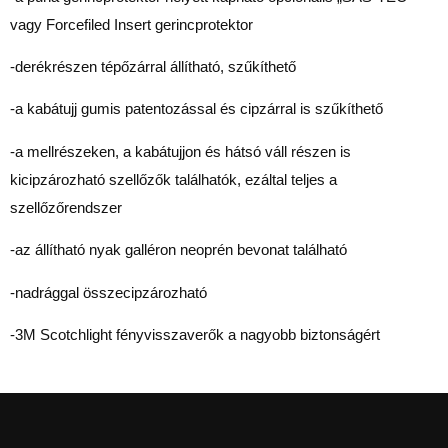
vagy Forcefiled Insert gerincprotektor
-derékrészen tépőzárral állítható, szűkíthető
-a kabátujj gumis patentozással és cipzárral is szűkíthető
-a mellrészeken, a kabátujjon és hátsó váll részen is
kicipzározható szellőzők találhatók, ezáltal teljes a
szellőzőrendszer
-az állítható nyak galléron neoprén bevonat található
-nadrággal összecipzározható
-3M Scotchlight fényvisszaverők a nagyobb biztonságért