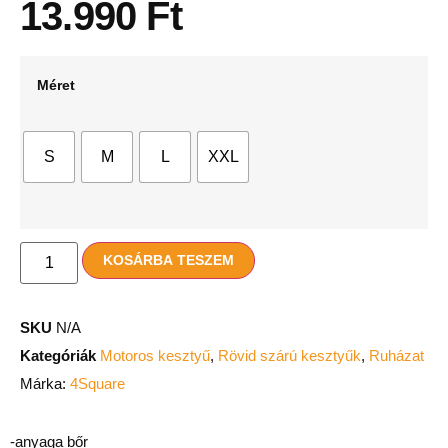
13.990
Ft
Méret
S
M
L
XXL
KOSÁRBA TESZEM
SKU
N/A
Kategóriák
Motoros kesztyű
,
Rövid szárú kesztyűk
,
Ruházat
Márka:
4Square
-anyaga bőr