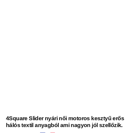
4Square Slider nyári női motoros kesztyű erős
hálós textil anyagból ami nagyon jól szellőzik.