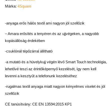
Márka:
4Square
-anyaga erős hálós textil ami nagyon jól szellőzik
–
Amara erősítés a tenyéren és az ujjvégeken, a nagyobb
kopásállóság érdekében
-csuklónál tépőzárral állítható
-a mutató és a hüvelykujj végén lévő Smart Touch technológia,
lehetővé teszi az érintőképernyő kezelését, így nem kell
levenni a kesztyűt a telefonunk kezeléséhez
-rugalmas textil anyaga miatt nagyon kényelmes viselet és jól
szellőzik
CE tanúsítvány:
CE EN 13594:2015 KP1