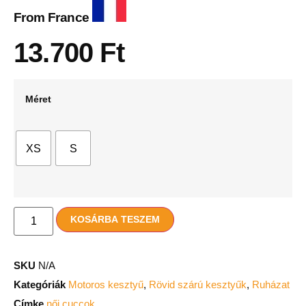
From France
13.700
Ft
Méret
XS
S
KOSÁRBA TESZEM
SKU
N/A
Kategóriák
Motoros kesztyű
,
Rövid szárú kesztyűk
,
Ruházat
Címke
női cuccok