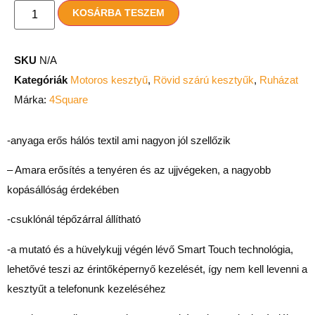
KOSÁRBA TESZEM
SKU
N/A
Kategóriák
Motoros kesztyű
,
Rövid szárú kesztyűk
,
Ruházat
Márka:
4Square
-anyaga erős hálós textil ami nagyon jól szellőzik
–
Amara erősítés a tenyéren és az ujjvégeken, a nagyobb
kopásállóság érdekében
-csuklónál tépőzárral állítható
-a mutató és a hüvelykujj végén lévő Smart Touch technológia,
lehetővé teszi az érintőképernyő kezelését, így nem kell levenni a
kesztyűt a telefonunk kezeléséhez