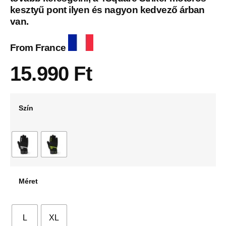
kesztyű pont ilyen és nagyon kedvező árban
van.
From France
15.990
Ft
Szín
Méret
L
XL