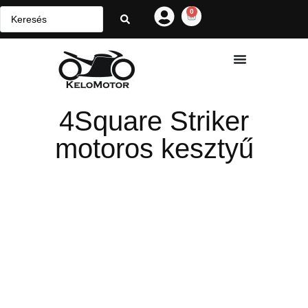
0
4Square Striker
motoros kesztyű