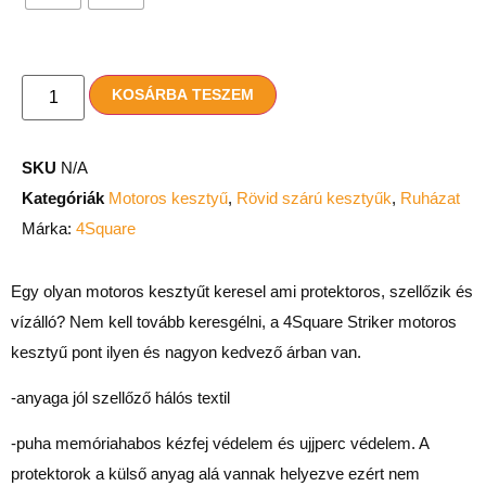
KOSÁRBA TESZEM
SKU
N/A
Kategóriák
Motoros kesztyű
,
Rövid szárú kesztyűk
,
Ruházat
Márka:
4Square
Egy olyan motoros kesztyűt keresel ami protektoros, szellőzik és
vízálló? Nem kell tovább keresgélni, a 4Square Striker motoros
kesztyű pont ilyen és nagyon kedvező árban van.
-anyaga jól szellőző hálós textil
-p
uha memóriahabos kézfej védelem és ujjperc védelem. A
protektorok a külső anyag alá vannak helyezve ezért nem