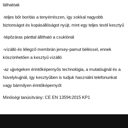
láthatóak
-teljes bőr borítás a tenyérrészen, így sokkal nagyobb
biztonságot és kopásállóságot nyújt, mint egy teljes textil kesztyű
-tépőzáras pánttal állítható a csuklónál
-v
ízálló és lélegző membrán jersey-pamut béléssel, ennek
köszönhetően a kesztyű vízálló
-az ujjvégeken
érintőképernyős technológia, a mutatóujjnál és a
hüvelykujjnál, így kesztyűben is tudjuk használni telefonunkat
vagy bármilyen érintőképernyőt
Minőségi tanúsítvány:
CE EN 13594:2015 KP1