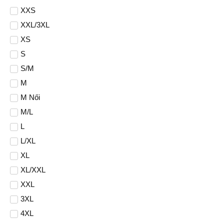
XXS
XXL/3XL
XS
S
S/M
M
M Női
M/L
L
L/XL
XL
XL/XXL
XXL
3XL
4XL