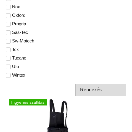
Nox
Oxford
Progrip
Sas-Tec
Sw-Motech
Tcx
Tucano
Ufo
Wintex
Ingyenes szállítás