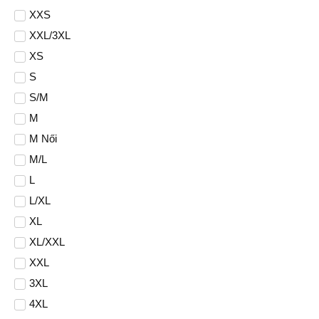
XXS
XXL/3XL
XS
S
S/M
M
M Női
M/L
L
L/XL
XL
XL/XXL
XXL
3XL
4XL