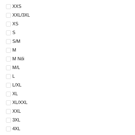
XXS
XXL/3XL
XS
S
S/M
M
M Női
M/L
L
L/XL
XL
XL/XXL
XXL
3XL
4XL