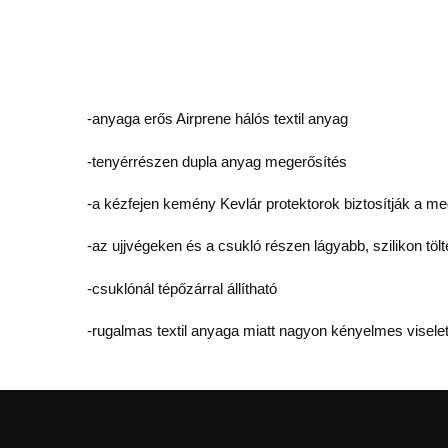
-anyaga erős Airprene hálós textil anyag
-tenyérrészen dupla anyag megerősítés
-a kézfejen kemény Kevlár protektorok biztosítják a me
-az ujjvégeken és a csukló részen lágyabb, szilikon töl
-csuklónál tépőzárral állítható
-rugalmas textil anyaga miatt nagyon kényelmes viselet