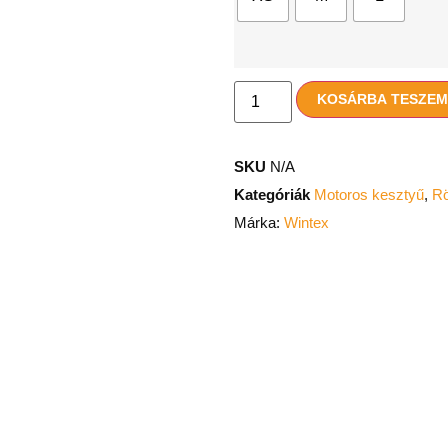
KOSÁRBA TESZE
SKU
N/A
Kategóriák
Motoros kesztyű
,
Rö
Márka:
Wintex