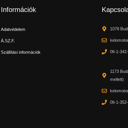
Információk
Kapcsol
1078 Buda
Adatvédelem
kelomoto
Á.SZ.F.
06-1-342
Szállítási információk
1173 Buda
mellett)
kelomoto
06-1-352