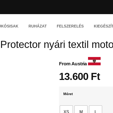
UKÓSISAK
RUHÁZAT
FELSZERELÉS
KIEGÉSZÍ
rotector nyári textil mot
From Austria
13.600
Ft
Méret
XS
M
L