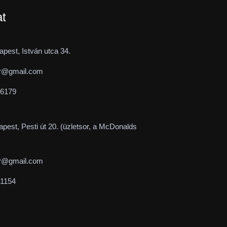
at
pest, István utca 34.
r@gmail.com
-6179
pest, Pesti út 20. (üzletsor, a McDonalds
r@gmail.com
-1154