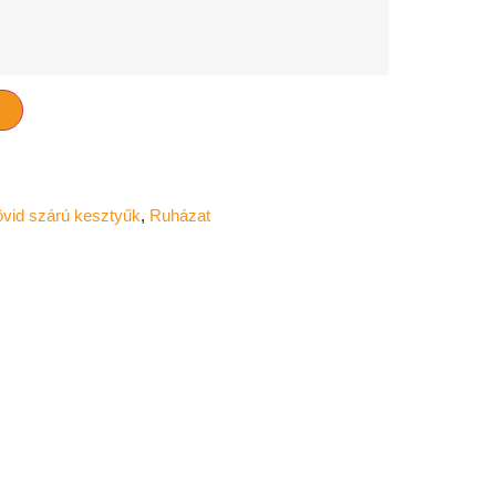
M
vid szárú kesztyűk
,
Ruházat