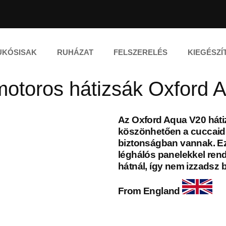
UKÓSISAK
RUHÁZAT
FELSZERELÉS
KIEGÉSZÍ
 motoros hátizsák Oxford 
Az Oxford Aqua V20 hátiz
köszönhetően a cuccaid 
biztonságban vannak. Ez 
léghálós panelekkel rend
hátnál, így nem izzadsz b
From England