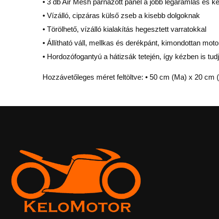
• 3 db Air Mesh párnázott panel a jobb légáramlás és 
• Vízálló, cipzáras külső zseb a kisebb dolgoknak
• Törölhető, vízálló kialakítás hegesztett varratokkal
• Állítható váll, mellkas és derékpánt, kimondottan mo
• Hordozófogantyú a hátizsák tetején, így kézben is tu
Hozzávetőleges méret feltöltve: • 50 cm (Ma) x 20 cm