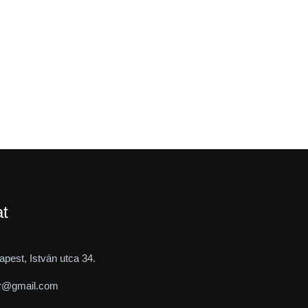
at
pest, István utca 34.
r@gmail.com