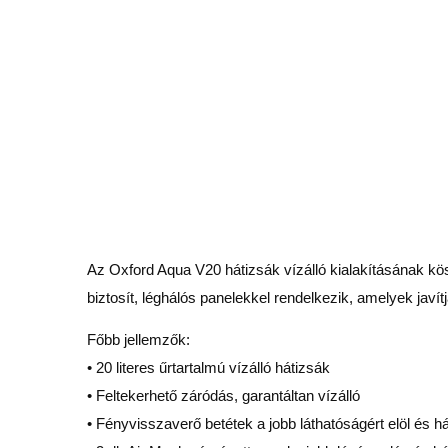
Az Oxford Aqua V20 hátizsák vízálló kialakításának kö
biztosít, léghálós panelekkel rendelkezik, amelyek javít
Főbb jellemzők:
• 20 literes űrtartalmú vízálló hátizsák
• Feltekerhető záródás, garantáltan vízálló
• Fényvisszaverő betétek a jobb láthatóságért elöl és há