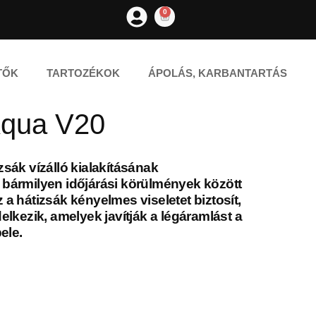
0
TŐK
TARTOZÉKOK
ÁPOLÁS, KARBANTARTÁS
Aqua V20
sák vízálló kialakításának
bármilyen időjárási körülmények között
a hátizsák kényelmes viseletet biztosít,
elkezik, amelyek javítják a légáramlást a
ele.