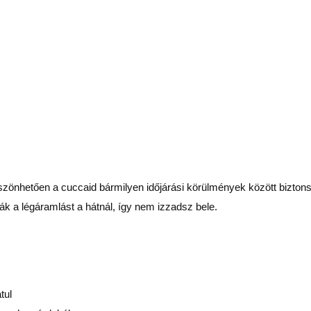
szönhetően a cuccaid bármilyen időjárási körülmények között bizton
ják a légáramlást a hátnál, így nem izzadsz bele.
tul