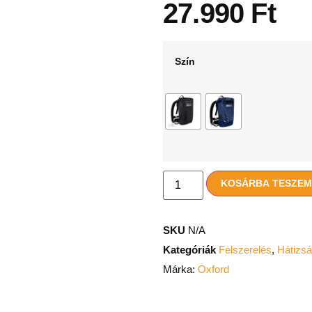
27.990
Ft
Szín
KOSÁRBA TESZE
SKU
N/A
Kategóriák
Felszerelés
,
Hátizs
Márka:
Oxford