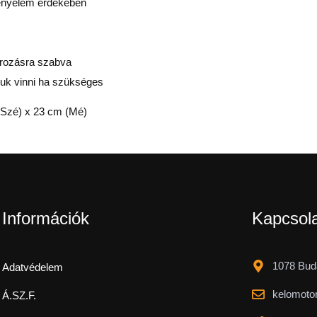
kényelem érdekében
torozásra szabva
djuk vinni ha szükséges
 (Szé) x 23 cm (Mé)
Információk
Kapcsol
1078 Buda
Adatvédelem
kelomoto
Á.SZ.F.