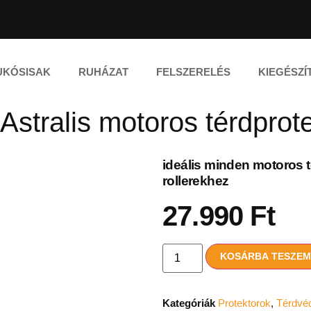
UKÓSISAK
RUHÁZAT
FELSZERELÉS
KIEGÉSZÍ
Astralis motoros térdprot
ideális minden motoros
rollerekhez
27.990
Ft
KOSÁRBA TESZE
Kategóriák
Protektorok
,
Térdvéd