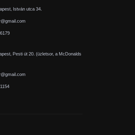
pest, István utca 34.
r@gmail.com
-6179
pest, Pesti út 20. (üzletsor, a McDonalds
r@gmail.com
-1154