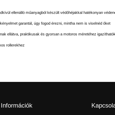
endkívül ellenálló műanyagból készült védőhéjakkal hatékonyan véden
 kényelmet garantál, úgy fogod érezni, mintha nem is viselnéd őket
nnak ellátva, praktikusak és gyorsan a motoros méretéhez igazítható
os rollerekhez
Információk
Kapcsol