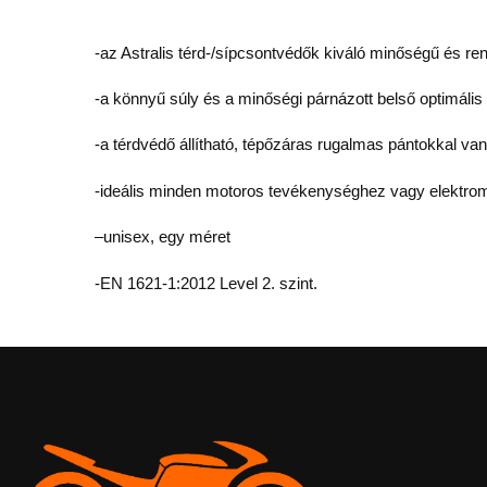
-az Astralis térd-/sípcsontvédők kiváló minőségű és r
-a könnyű súly és a minőségi párnázott belső optimális
-a térdvédő állítható, tépőzáras rugalmas pántokkal va
-ideális minden motoros tevékenységhez vagy elektrom
–
unisex, egy méret
-EN 1621-1:2012 Level 2. szint.