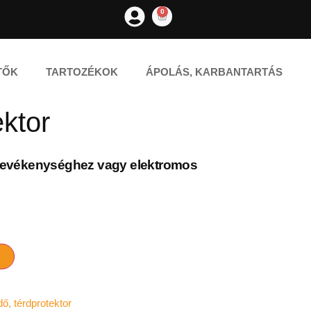
0
TŐK
TARTOZÉKOK
ÁPOLÁS, KARBANTARTÁS
ektor
 tevékenységhez vagy elektromos
M
ő, térdprotektor