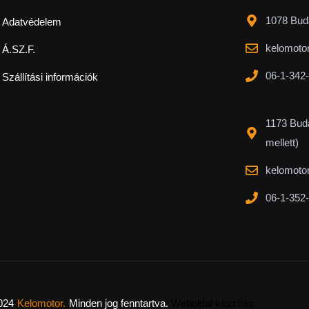
1078 Buda
Adatvédelem
kelomoto
Á.SZ.F.
06-1-342
Szállítási információk
1173 Buda
mellett)
kelomoto
06-1-352
024
Kelomotor.
Minden jog fenntartva.
Weboldal készítés