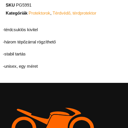
SKU
PG5991
Kategóriák
Protektorok
,
Térdvédő, térdprotektor
-térdcsuklós kivitel
-három tépőzárral rögzíthető
-stabil tartás
-unisex, egy méret