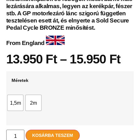
lezárására alkalmas, legyen az kerékpár, fészer
stb.
A GP motorlezáró lánc szigorú független
tesztelésen esett át, és elnyerte a Sold Secure
Pedal Cycle BRONZE minősítést.
From England
13.950
Ft
–
15.950
Ft
Méretek
1,5m
2m
KOSÁRBA TESZEM