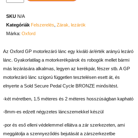
SKU
N/A
Kategóriák
Felszerelés
,
Zárak, lezárók
Márka:
Oxford
Az Oxford GP motorlezáró lánc egy kiváló ár/érték arányú lezáró
lánc. Gyakorlatilag a motorkerékpárok és robogók mellet bármi
más lezárására alkalmas, legyen az kerékpár, fészer stb.
A GP
motorlezáró lánc szigorú független tesztelésen esett át, és
elnyerte a Sold Secure Pedal Cycle BRONZE minősítést.
-két méretben, 1.5 méteres és 2 méteres hosszúságban kapható
-8mm-es edzett négyzetes láncszemekkel készül
-por és eső elleni védelemmel ellátva a zár szerkezeten, ami
meggátolja a szennyeződés bejutását a zárszerkezetbe