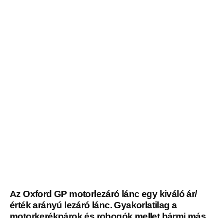
Az Oxford GP motorlezáró lánc egy kiváló ár/
érték arányú lezáró lánc. Gyakorlatilag a
motorkerékpárok és robogók mellet bármi más