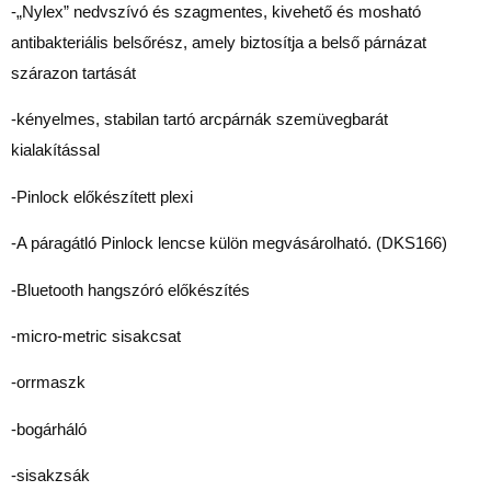
-„Nylex” nedvszívó és szagmentes, kivehető és mosható
antibakteriális belsőrész, amely biztosítja a belső párnázat
szárazon tartását
-kényelmes, stabilan tartó arcpárnák szemüvegbarát
kialakítással
-Pinlock előkészített plexi
-A páragátló Pinlock lencse külön megvásárolható. (DKS166)
-Bluetooth hangszóró előkészítés
-micro-metric sisakcsat
-orrmaszk
-bogárháló
-sisakzsák