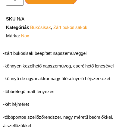
SKU
N/A
Kategóriák
Bukósisak
,
Zárt bukósisakok
Márka:
Nox
-zárt bukósisak beépített napszemüveggel
-könnyen kezelhető napszemüveg, cserélhető lencsével
-könnyű de ugyanakkor nagy ütéselnyelő héjszerkezet
-többrétegű matt fényezés
-két héjméret
-többpontos szellőzőrendszer, nagy méretű beömlőkkel,
átszellőzőkkel