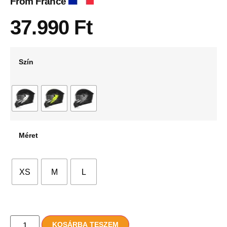
From France
37.990
Ft
Szín
Méret
XS
M
L
KOSÁRBA TESZEM