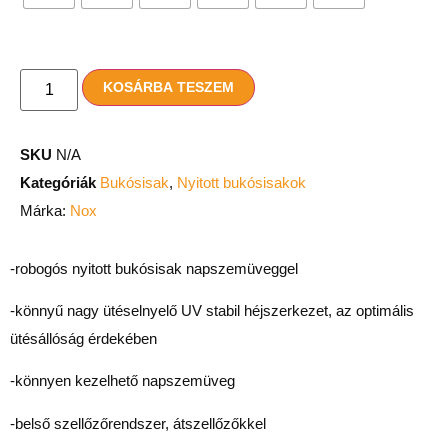
KOSÁRBA TESZEM
SKU
N/A
Kategóriák
Bukósisak
,
Nyitott bukósisakok
Márka:
Nox
-robogós nyitott bukósisak napszemüveggel
-könnyű nagy ütéselnyelő UV stabil héjszerkezet,
az optimális
ütésállóság érdekében
-könnyen kezelhető napszemüveg
-belső szellőzőrendszer, átszellőzőkkel