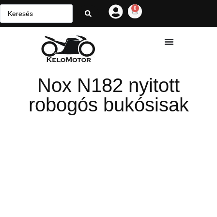
0
Nox N182 nyitott
robogós bukósisak