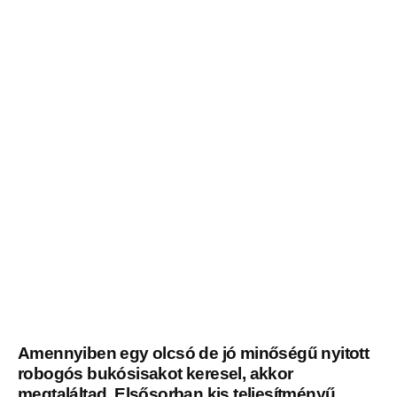
Amennyiben egy olcsó de jó minőségű nyitott
robogós bukósisakot keresel, akkor
megtaláltad. Elsősorban kis teljesítményű