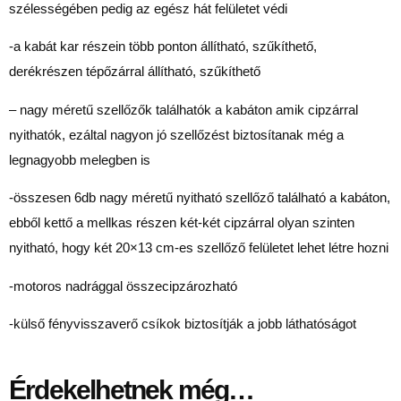
szélességében pedig az egész hát felületet védi
-a kabát kar részein több ponton állítható, szűkíthető,
derékrészen tépőzárral állítható, szűkíthető
– nagy méretű szellőzők találhatók a kabáton amik cipzárral
nyithatók, ezáltal nagyon jó szellőzést biztosítanak még a
legnagyobb melegben is
-összesen 6db nagy méretű nyitható szellőző található a kabáton,
ebből kettő a mellkas részen két-két cipzárral olyan szinten
nyitható, hogy két 20×13 cm-es szellőző felületet lehet létre hozni
-motoros nadrággal összecipzározható
-külső fényvisszaverő csíkok biztosítják a jobb láthatóságot
Érdekelhetnek még…