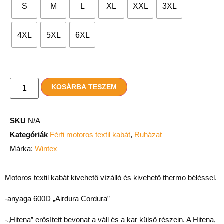
S
M
L
XL
XXL
3XL
4XL
5XL
6XL
KOSÁRBA TESZEM
SKU
N/A
Kategóriák
Férfi motoros textil kabát
,
Ruházat
Márka:
Wintex
Motoros textil kabát kivehető vízálló és kivehető thermo béléssel.
-anyaga 600D „Airdura Cordura”
-„Hitena” erősített bevonat a váll és a kar külső részein. A Hitena,