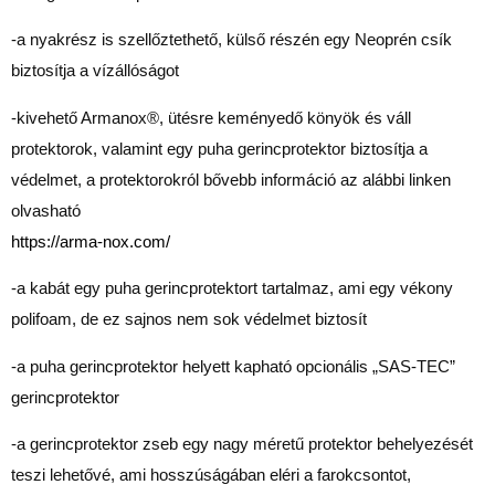
-a nyakrész is szellőztethető, külső részén egy Neoprén csík
biztosítja a vízállóságot
-kivehető Armanox®, ütésre keményedő könyök és váll
protektorok, valamint egy puha gerincprotektor biztosítja a
védelmet, a protektorokról bővebb információ az alábbi linken
olvasható
https://arma-nox.com/
-a kabát egy puha gerincprotektort tartalmaz, ami egy vékony
polifoam, de ez sajnos nem sok védelmet biztosít
-a puha gerincprotektor helyett kapható opcionális „SAS-TEC”
gerincprotektor
-a gerincprotektor zseb egy nagy méretű protektor behelyezését
teszi lehetővé, ami hosszúságában eléri a farokcsontot,