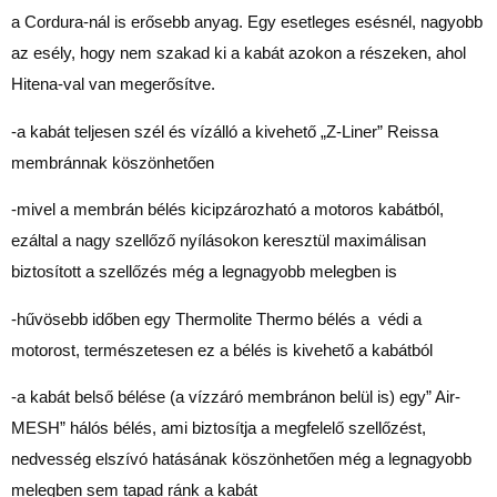
a Cordura-nál is erősebb anyag. Egy esetleges esésnél, nagyobb
az esély, hogy nem szakad ki a kabát azokon a részeken, ahol
Hitena-val van megerősítve.
-a kabát teljesen szél és vízálló a kivehető „Z-Liner” Reissa
membránnak köszönhetően
-mivel a membrán bélés kicipzározható a motoros kabátból,
ezáltal a nagy szellőző nyílásokon keresztül maximálisan
biztosított a szellőzés még a legnagyobb melegben is
-hűvösebb időben egy Thermolite Thermo bélés a védi a
motorost, természetesen ez a bélés is kivehető a kabátból
-a kabát belső bélése (a vízzáró membránon belül is) egy” Air-
MESH” hálós bélés, ami biztosítja a megfelelő szellőzést,
nedvesség elszívó hatásának köszönhetően még a legnagyobb
melegben sem tapad ránk a kabát