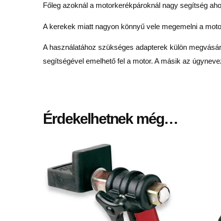
Főleg azoknál a motorkerékpároknál nagy segítség ahol
A kerekek miatt nagyon könnyű vele megemelni a motort
A használatához szükséges adapterek külön megvásárolh
segítségével emelhető fel a motor. A másik az úgynev
Érdekelhetnek még…