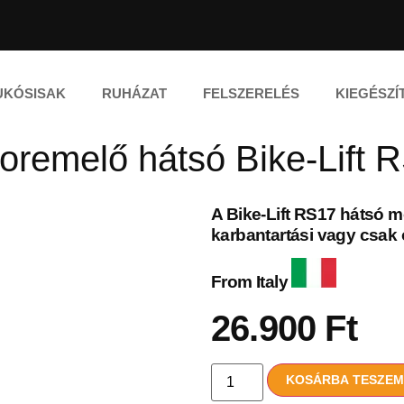
UKÓSISAK
RUHÁZAT
FELSZERELÉS
KIEGÉSZÍ
oremelő hátsó Bike-Lift 
A Bike-Lift RS17 hátsó m
karbantartási vagy csak 
From Italy
26.900
Ft
KOSÁRBA TESZE