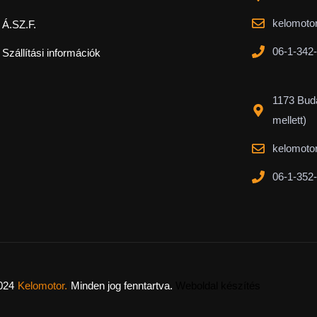
kelomoto
Á.SZ.F.
06-1-342
Szállítási információk
1173 Buda
mellett)
kelomoto
06-1-352
024
Kelomotor.
Minden jog fenntartva.
Weboldal készítés