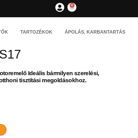
0
TŐK
TARTOZÉKOK
ÁPOLÁS, KARBANTARTÁS
RS17
otoremelő Ideális bármilyen szerelési,
otthoni tisztítási megoldásokhoz.
M