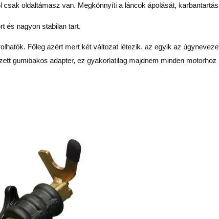
 csak oldaltámasz van. Megkönnyíti a láncok ápolását, karbantartás
 és nagyon stabilan tart.
atók. Főleg azért mert két változat létezik, az egyik az úgynevezet
ezett gumibakos adapter, ez gyakorlatilag majdnem minden motorhoz 