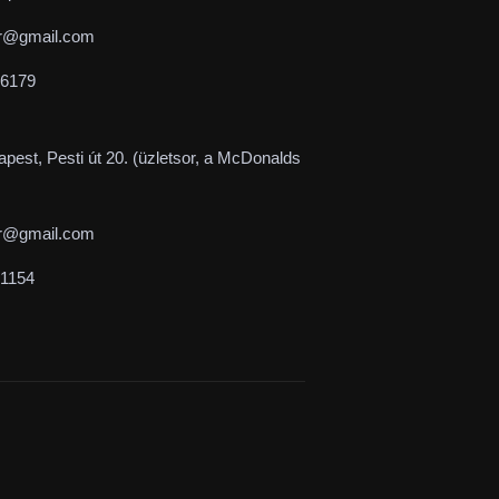
r@gmail.com
-6179
pest, Pesti út 20. (üzletsor, a McDonalds
r@gmail.com
-1154