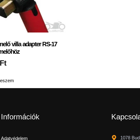
elő villa adapter RS-17
melőhöz
Ft
teszem
Információk
Kapcsol
1078 Buda
Adatvédelem