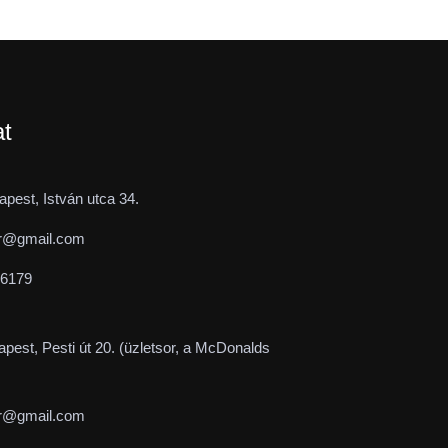
at
pest, István utca 34.
r@gmail.com
-6179
pest, Pesti út 20. (üzletsor, a McDonalds
r@gmail.com