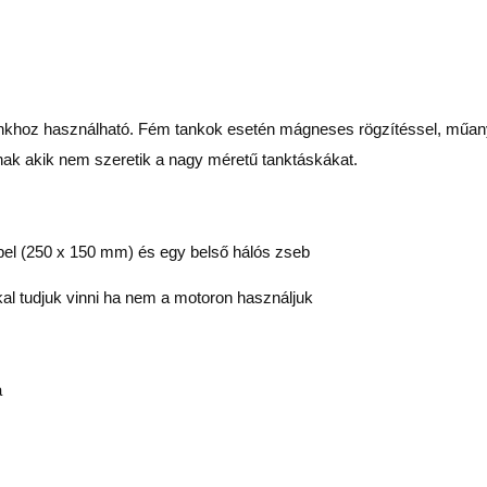
tankhoz használható. Fém tankok esetén mágneses rögzítéssel, műa
nak akik nem szeretik a nagy méretű tanktáskákat.
bbel (250 x 150 mm) és egy belső hálós zseb
al tudjuk vinni ha nem a motoron használjuk
a