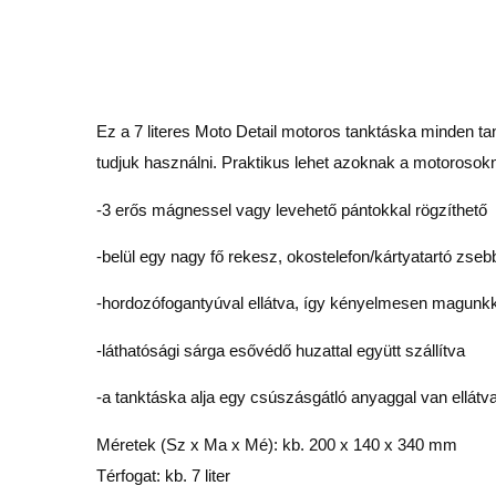
Ez a 7 literes Moto Detail motoros tanktáska minden 
tudjuk használni. Praktikus lehet azoknak a motorosok
-3 erős mágnessel vagy levehető pántokkal rögzíthető
-belül egy nagy fő rekesz, okostelefon/kártyatartó zse
-hordozófogantyúval ellátva, így kényelmesen magunkk
-láthatósági sárga esővédő huzattal együtt szállítva
-a tanktáska alja egy csúszásgátló anyaggal van ellátv
Méretek (Sz x Ma x Mé): kb. 200 x 140 x 340 mm
Térfogat: kb. 7 liter