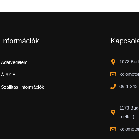
Információk
Kapcsol
1078 Buda
Adatvédelem
kelomoto
Á.SZ.F.
06-1-342
Szállítási információk
1173 Buda
mellett)
kelomoto