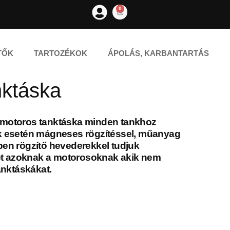
0
TŐK
TARTOZÉKOK
ÁPOLÁS, KARBANTARTÁS
nktáska
il motoros tanktáska minden tankhoz
k esetén mágneses rögzítéssel, műanyag
en rögzítő hevederekkel tudjuk
het azoknak a motorosoknak akik nem
anktáskákat.