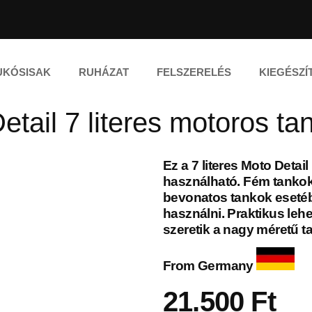
UKÓSISAK
RUHÁZAT
FELSZERELÉS
KIEGÉSZÍ
etail 7 literes motoros ta
Ez a 7 literes Moto Deta
használható. Fém tanko
bevonatos tankok esetéb
használni. Praktikus le
szeretik a nagy méretű t
From Germany
21.500
Ft