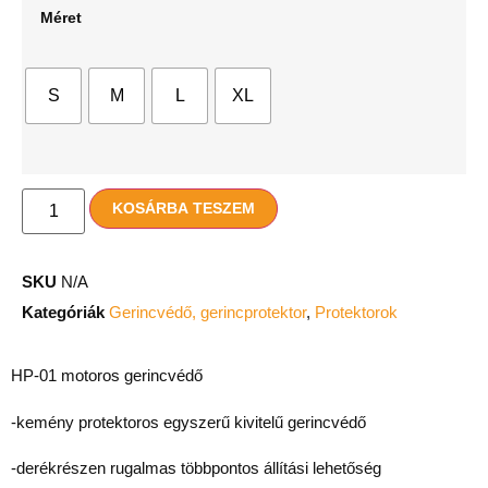
Méret
S
M
L
XL
KOSÁRBA TESZEM
SKU
N/A
Kategóriák
Gerincvédő, gerincprotektor
,
Protektorok
HP-01 motoros gerincvédő
-kemény protektoros egyszerű kivitelű gerincvédő
-derékrészen rugalmas többpontos állítási lehetőség