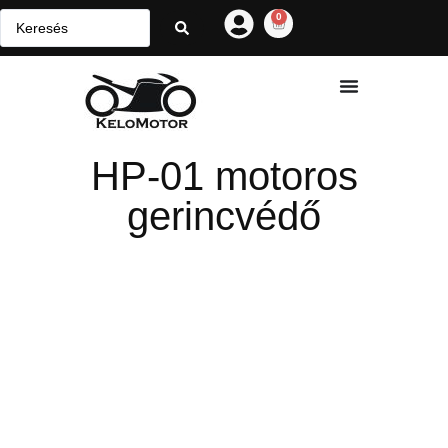
0
HP-01 motoros
gerincvédő