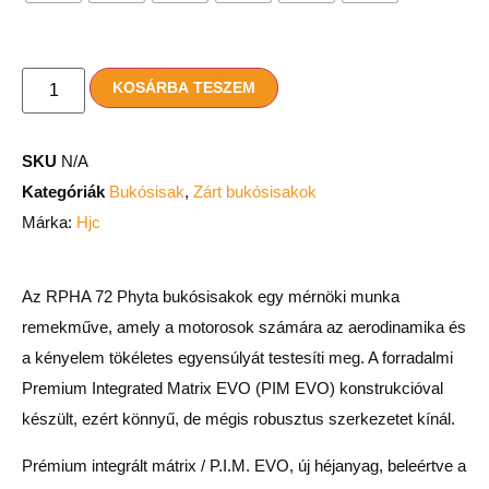
KOSÁRBA TESZEM
SKU
N/A
Kategóriák
Bukósisak
,
Zárt bukósisakok
Márka:
Hjc
Az RPHA 72 Phyta bukósisakok egy mérnöki munka
remekműve, amely a motorosok számára az aerodinamika és
a kényelem tökéletes egyensúlyát testesíti meg. A forradalmi
Premium Integrated Matrix EVO (PIM EVO) konstrukcióval
készült, ezért könnyű, de mégis robusztus szerkezetet kínál.
Prémium integrált mátrix / P.I.M. EVO, új héjanyag, beleértve a