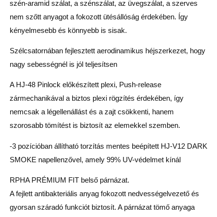
szén-aramid szálat, a szénszálat, az üvegszálat, a szerves
nem szőtt anyagot a fokozott ütésállóság érdekében. Így
kényelmesebb és könnyebb is sisak.
Szélcsatornában fejlesztett aerodinamikus héjszerkezet, hogy
nagy sebességnél is jól teljesítsen
A HJ-48 Pinlock előkészített plexi, Push-release
zármechanikával a biztos plexi rögzítés érdekében, így
nemcsak a légellenállást és a zajt csökkenti, hanem
szorosabb tömítést is biztosít az elemekkel szemben.
-3 pozícióban állítható torzítás mentes beépített HJ-V12 DARK
SMOKE napellenzővel, amely 99% UV-védelmet kínál
RPHA PRÉMIUM FIT belső párnázat.
A fejlett antibakteriális anyag fokozott nedvességelvezető és
gyorsan száradó funkciót biztosít. A párnázat tömő anyaga