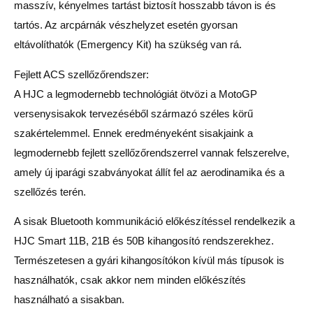
masszív, kényelmes tartást biztosít hosszabb távon is és
tartós. Az arcpárnák vészhelyzet esetén gyorsan
eltávolíthatók (Emergency Kit) ha szükség van rá.
Fejlett ACS szellőzőrendszer:
A HJC a legmodernebb technológiát ötvözi a MotoGP
versenysisakok tervezéséből származó széles körű
szakértelemmel. Ennek eredményeként sisakjaink a
legmodernebb fejlett szellőzőrendszerrel vannak felszerelve,
amely új iparági szabványokat állít fel az aerodinamika és a
szellőzés terén.
A sisak Bluetooth kommunikáció előkészítéssel rendelkezik a
HJC Smart 11B, 21B és 50B kihangosító rendszerekhez.
Természetesen a gyári kihangosítókon kívül más típusok is
használhatók, csak akkor nem minden előkészítés
használható a sisakban.