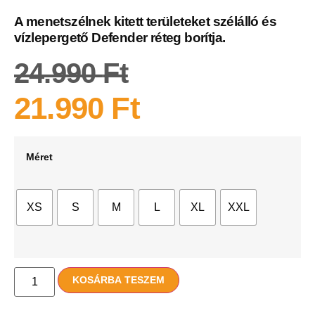
A menetszélnek kitett területeket szélálló és
vízlepergető Defender réteg borítja.
24.990
Ft
21.990
Ft
Méret
XS
S
M
L
XL
XXL
KOSÁRBA TESZEM