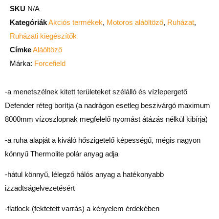
SKU
N/A
Kategóriák
Akciós termékek
,
Motoros aláöltöző
,
Ruházat
,
Ruházati kiegészítők
Címke
Aláöltöző
Márka:
Forcefield
-a menetszélnek kitett területeket szélálló és vízlepergető
Defender réteg borítja (a nadrágon esetleg beszivárgó maximum
8000mm vízoszlopnak megfelelő nyomást átázás nélkül kibírja)
-a ruha alapját a kiváló hőszigetelő képességű, mégis nagyon
könnyű Thermolite polár anyag adja
-hátul könnyű, lélegző hálós anyag a hatékonyabb
izzadtságelvezetésért
-flatlock (fektetett varrás) a kényelem érdekében