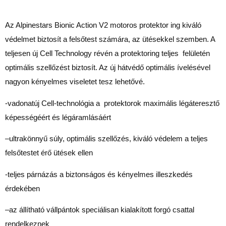
Az Alpinestars Bionic Action V2 motoros protektor ing kiváló
védelmet biztosít a felsőtest számára, az ütésekkel szemben.
A
teljesen új Cell Technology révén a protektoring teljes felületén
optimális szellőzést biztosít.
Az új hátvédő optimális ívelésével
nagyon kényelmes viseletet tesz lehetővé.
-vadonatúj Cell-technológia a protektorok maximális légáteresztő
képességéért és légáramlásáért
–
ultrakönnyű súly,
optimális szellőzés,
kiváló védelem a teljes
felsőtestet érő ütések ellen
-teljes párnázás a biztonságos és kényelmes illeszkedés
érdekében
–
az állítható vállpántok
speciálisan kialakított forgó csattal
rendelkeznek