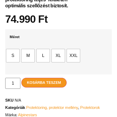
optimális szellőzést biztosít.
74.990
Ft
Méret
S
M
L
XL
XXL
KOSÁRBA TESZEM
SKU
N/A
Kategóriák
Protektoring, protektor mellény
,
Protektorok
Márka:
Alpinestars