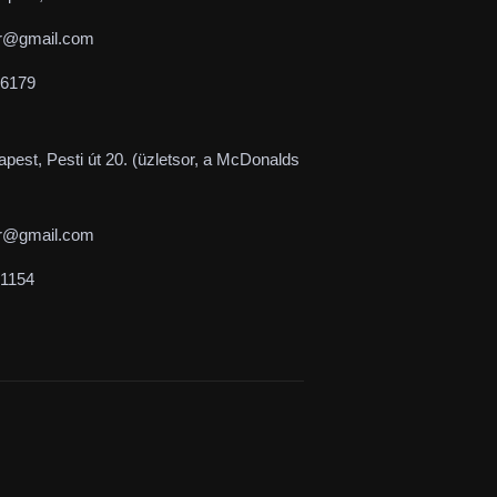
r@gmail.com
-6179
pest, Pesti út 20. (üzletsor, a McDonalds
r@gmail.com
-1154