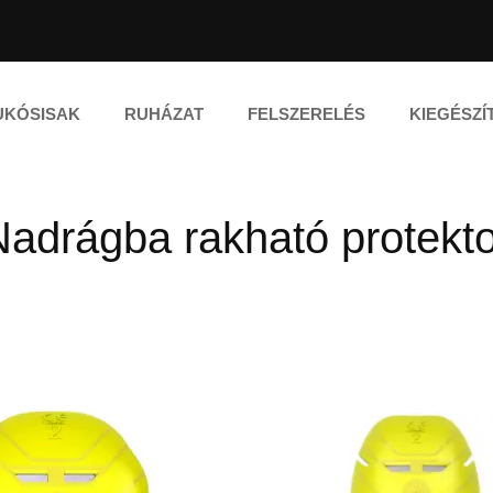
UKÓSISAK
RUHÁZAT
FELSZERELÉS
KIEGÉSZÍ
Nadrágba rakható protekto