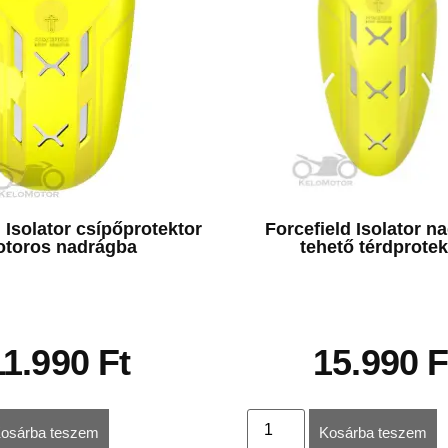
 Isolator csípőprotektor
Forcefield Isolator n
toros nadrágba
tehető térdprotek
11.990
Ft
15.990
F
osárba teszem
Kosárba teszem