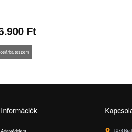
6.900
Ft
osárba teszem
Információk
Kapcsol
1078 Buda
Adatvédelem