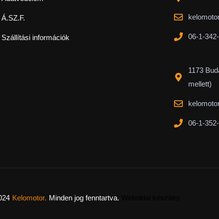
kelomoto
Á.SZ.F.
06-1-342
Szállítási információk
1173 Buda
mellett)
kelomoto
06-1-352
024
Kelomotor.
Minden jog fenntartva.
Weboldal készítés