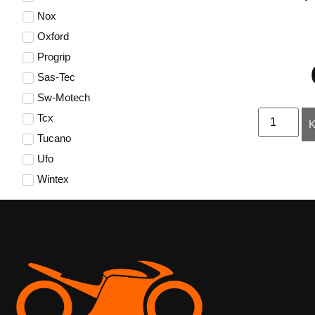
Nox
Oxford
Progrip
Sas-Tec
Sw-Motech
Tcx
K
Tucano
Ufo
Wintex