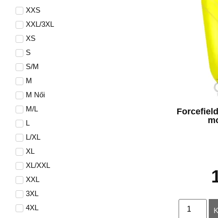
XXS
XXL/3XL
XS
S
S/M
M
M Női
M/L
Forcefield
mo
L
L/XL
XL
XL/XXL
XXL
3XL
4XL
K