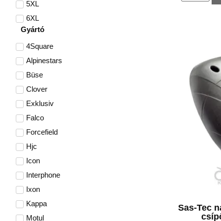
5XL
6XL
Gyártó
4Square
Alpinestars
Büse
Clover
Exklusiv
Falco
Forcefield
Hjc
Icon
Interphone
Ixon
Kappa
Sas-Tec n
csíp
Motul